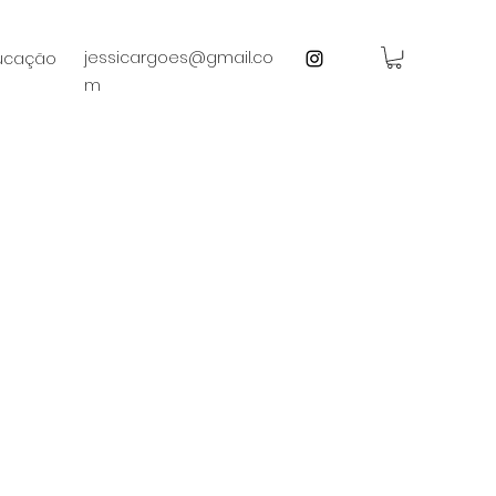
jessicargoes@gmail.co
ducação
m