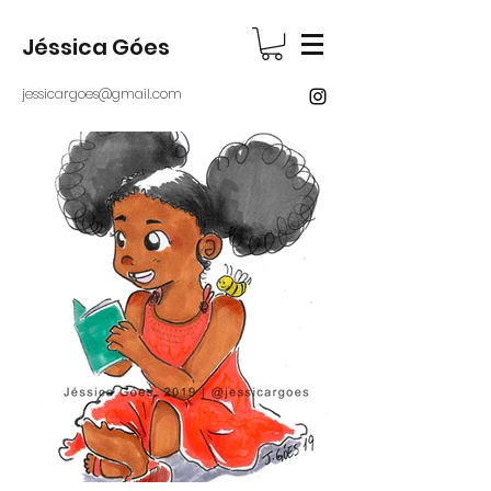
Jéssica Góes
jessicargoes@gmail.com