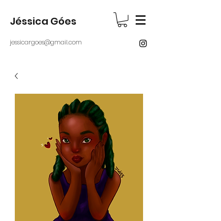
Jéssica Góes
jessicargoes@gmail.com