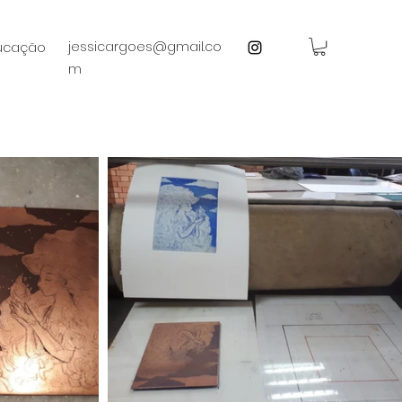
jessicargoes@gmail.co
ducação
m