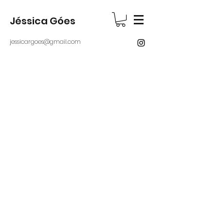
Jéssica Góes
jessicargoes@gmail.com